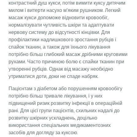
контрастний душ кукси, потім вимити куксу дитячим
милом і витерти насухо м'яким рушником. Легкий
масаж кукси допоможе відновити кровообіг,
нормалізувати чутливість шкіри та адаптувати
нервову систему до відсутності кінцівки. Для
профілактики надлишкового зростання рубців і
спайок тканин, а також для їхнього лікування
потрібно більш глибокий масаж дрібними круговими
рухами. Часто причиною болю є спайки тканин при
утворенні рубців. Однак від масажу необхідно
утриматися доти, доки не спаде набряк.
Пацієнтам з діабетом або порушенням кровообігу
потрібно більш тривале лікування, і у них
підвищений ризик розвитку інфекції в операційній
рані. Для цієї групи пацієнтів, схильних надалі до
розвитку шкірних ускладнень, доцільно
використання спеціальних медикаментозних
засобів для догляду за куксою.