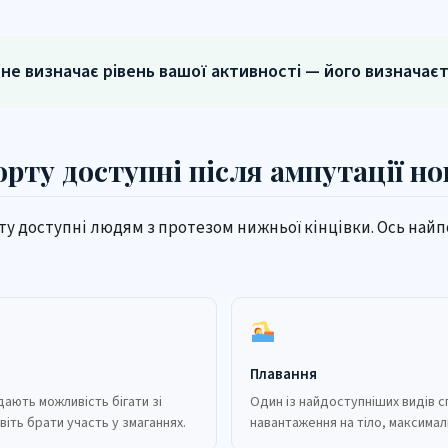
 не визначає рівень вашої активності — його визначаєте
орту доступні після ампутації но
ту доступні людям з протезом нижньої кінцівки. Ось най
Плавання
дають можливість бігати зі
Один із найдоступніших видів с
віть брати участь у змаганнях.
навантаження на тіло, максимал