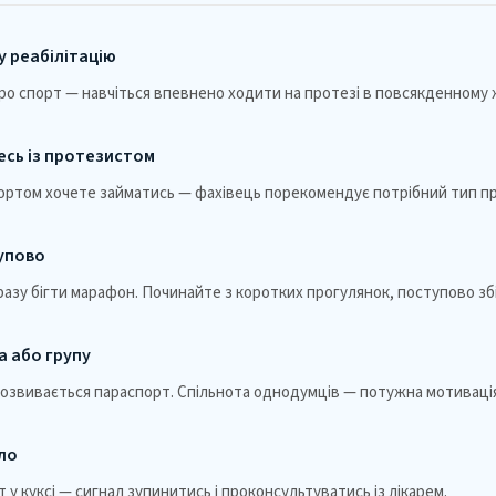
у реабілітацію
ро спорт — навчіться впевнено ходити на протезі в повсякденному 
сь із протезистом
портом хочете займатись — фахівець порекомендує потрібний тип пр
упово
азу бігти марафон. Починайте з коротких прогулянок, поступово зб
а або групу
розвивається параспорт. Спільнота однодумців — потужна мотивація
іло
 у куксі — сигнал зупинитись і проконсультуватись із лікарем.