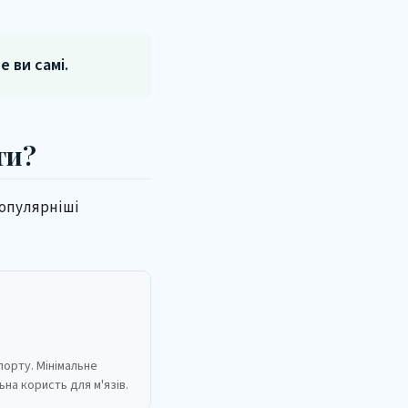
 ви самі.
ги?
популярніші
порту. Мінімальне
ьна користь для м'язів.