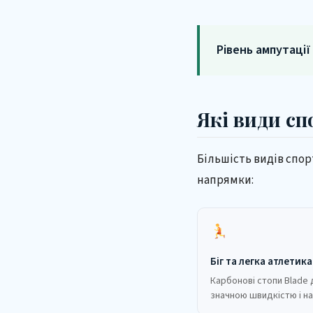
Рівень ампутації
Які види сп
Більшість видів спор
напрямки:
Біг та легка атлетика
Карбонові стопи Blade 
значною швидкістю і на