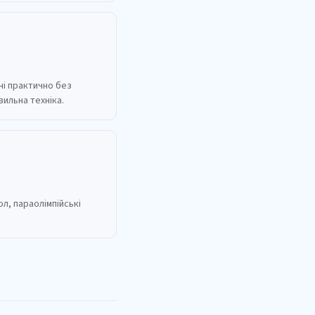
ні практично без
ильна техніка.
л, параолімпійські