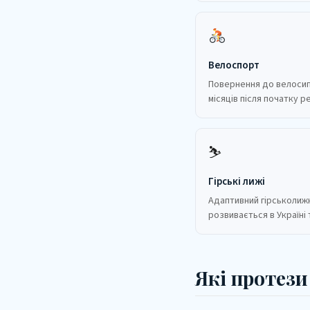
Велоспорт
Повернення до велосип
місяців після початку ре
⛷️
Гірські лижі
Адаптивний гірськолиж
розвивається в Україні 
Які протези