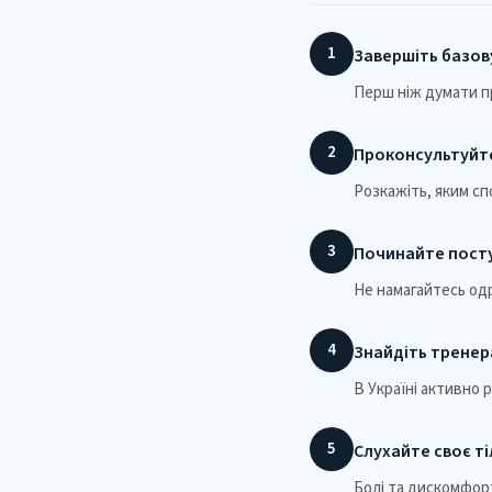
1
Завершіть базов
Перш ніж думати п
2
Проконсультуйте
Розкажіть, яким с
3
Починайте пост
Не намагайтесь одр
4
Знайдіть тренер
В Україні активно 
5
Слухайте своє т
Болі та дискомфорт