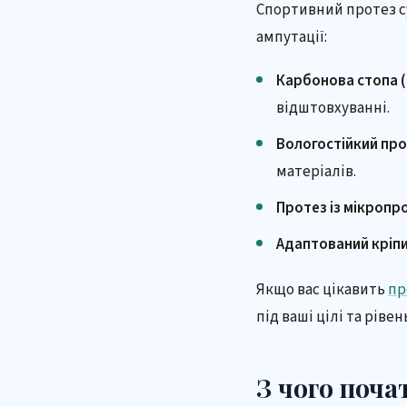
Спортивний протез су
ампутації:
Карбонова стопа (
відштовхуванні.
Вологостійкий пр
матеріалів.
Протез із мікроп
Адаптований кріп
Якщо вас цікавить
пр
під ваші цілі та рівен
З чого поча