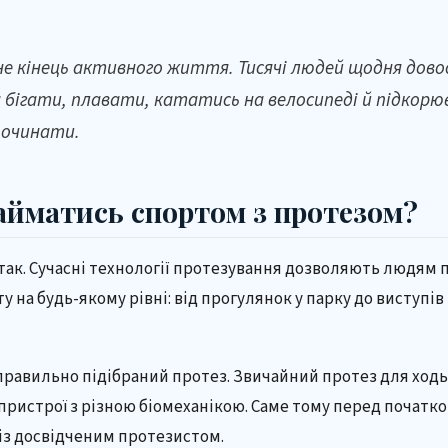
не кінець активного життя. Тисячі людей щодня дово
бігати, плавати, кататись на велосипеді й підкорю
 починати.
айматись спортом з протезом?
так. Сучасні технології протезування дозволяють людям п
у на будь-якому рівні: від прогулянок у парку до виступі
равильно підібраний протез. Звичайний протез для ход
пристрої з різною біомеханікою. Саме тому перед почат
із досвідченим протезистом.