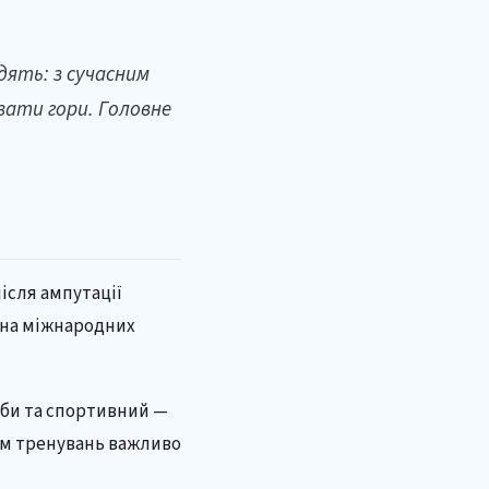
дять: з сучасним
вати гори. Головне
ісля ампутації
в на міжнародних
ьби та спортивний —
ком тренувань важливо