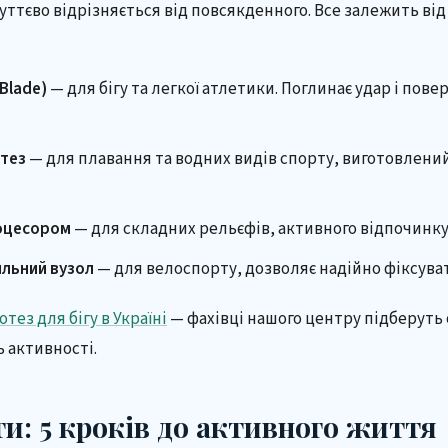
ттєво відрізняється від повсякденного. Все залежить від 
Blade)
— для бігу та легкої атлетики. Поглинає удар і пове
отез
— для плавання та водних видів спорту, виготовлений
роцесором
— для складних рельєфів, активного відпочинку
ильний вузол
— для велоспорту, дозволяє надійно фіксуват
отез для бігу в Україні
— фахівці нашого центру підберут
ь активності.
ти: 5 кроків до активного життя