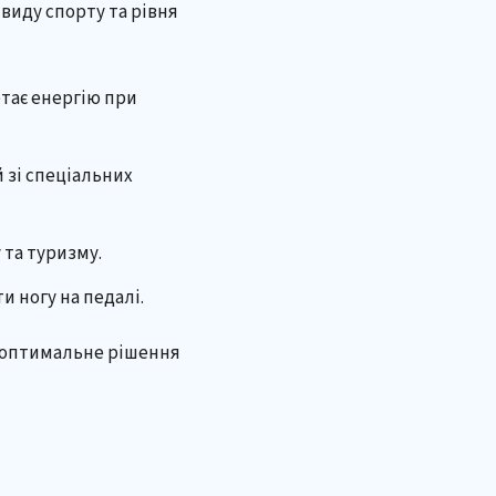
виду спорту та рівня
ртає енергію при
 зі спеціальних
 та туризму.
и ногу на педалі.
ь оптимальне рішення