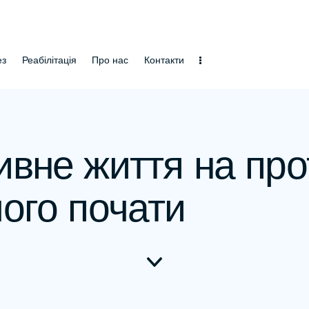
ез
Реабілітація
Про нас
Контакти
ивне життя на про
чого почати