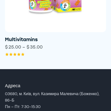
Multivitamins
$
25.00
–
$
35.00
Rated
5.00
out of 5
Адреса
03680, м. Київ, вул. Казимира Малевича (Боженко),
86-Б
Пн – Пт: 7:30-15:30