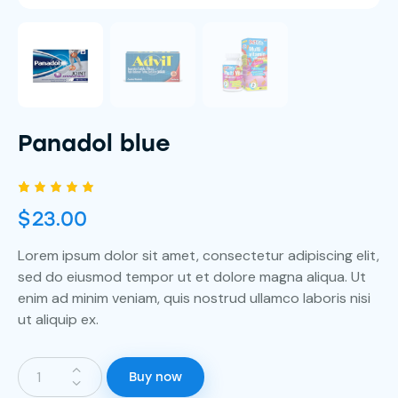
Panadol blue
Rated
1
$
23.00
5.00
out
of 5
based
Lorem ipsum dolor sit amet, consectetur adipiscing elit,
on
custome
sed do eiusmod tempor ut et dolore magna aliqua. Ut
r rating
enim ad minim veniam, quis nostrud ullamco laboris nisi
ut aliquip ex.
Buy now