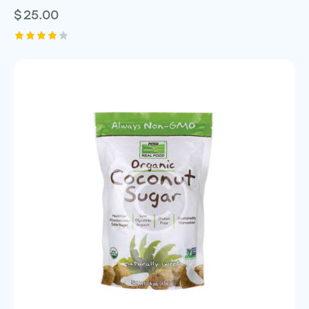
$
25.00
Rated
4.00
out of
5