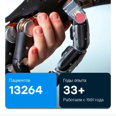
Пациентов
Годы опыта
13264
33+
Работаем с 1991 года